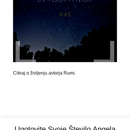
Citiraj o življenju avtorja Rumi.
Ugotovite Svoje Število Angela