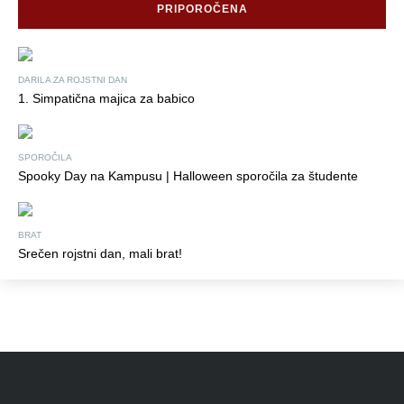
PRIPOROČENA
DARILA ZA ROJSTNI DAN
1. Simpatična majica za babico
SPOROČILA
Spooky Day na Kampusu | Halloween sporočila za študente
BRAT
Srečen rojstni dan, mali brat!