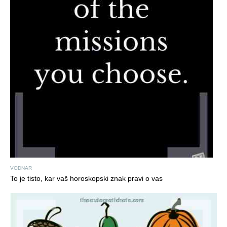
VODNAR
To je tisto, kar vaš horoskopski znak pravi o vas