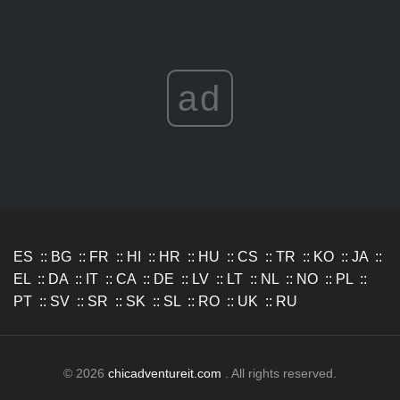
ad
ES
::
BG
::
FR
::
HI
::
HR
::
HU
::
CS
::
TR
::
KO
::
JA
::
EL
::
DA
::
IT
::
CA
::
DE
::
LV
::
LT
::
NL
::
NO
::
PL
::
PT
::
SV
::
SR
::
SK
::
SL
::
RO
::
UK
::
RU
© 2026
chicadventureit.com
. All rights reserved.